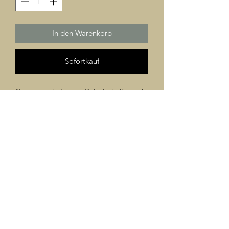
In den Warenkorb
Sofortkauf
Gross geschnittenes Kaltbluthalfter mit
schweren Beschlägen in silber mattiert.
Nylon: schwarz
©2024 Türkis Reitershop Christine Rüdt