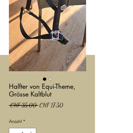
Halfter von Equi-Theme,
Grösse Kaltblut
Standardpreis
Sale-
 CHF 35.00 
CHF 17.50
Preis
Anzahl
*