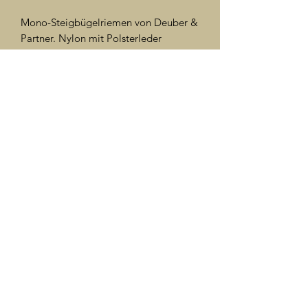
Mono-Steigbügelriemen von Deuber &
Partner. Nylon mit Polsterleder
ummantelt.
©2024 Türkis Reitershop Christine Rüdt