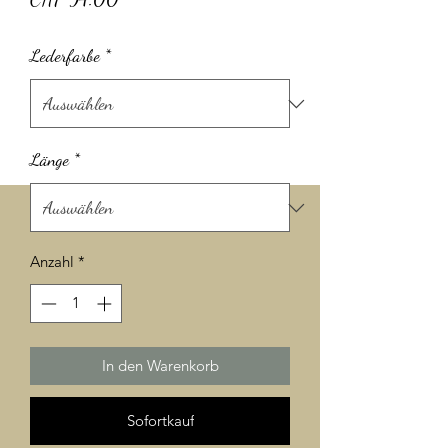
Lederfarbe
*
Länge
*
Anzahl
*
In den Warenkorb
Sofortkauf