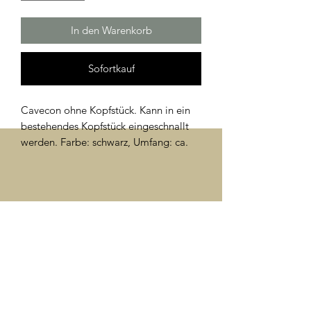
In den Warenkorb
Sofortkauf
Cavecon ohne Kopfstück. Kann in ein
bestehendes Kopfstück eingeschnallt
werden. Farbe: schwarz, Umfang: ca.
58 - 62cm einstellbar. Weitere Löcher
können gestanzt werden.
Barockschnallen silber.
©2024 Türkis Reitershop Christine Rüdt