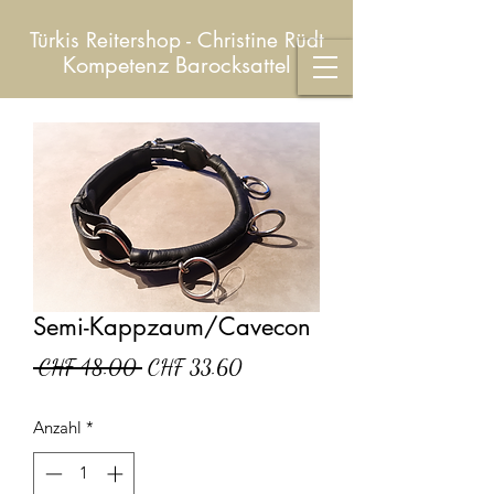
Türkis Reitershop - Christine Rüdt
Kompetenz Barocksattel
Semi-Kappzaum/Cavecon
Standardpreis
Sale-
 CHF 48.00 
CHF 33.60
Preis
Anzahl
*