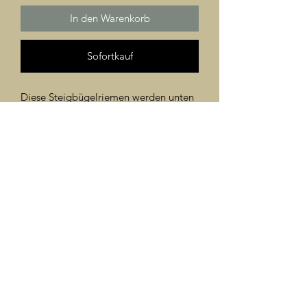
In den Warenkorb
Sofortkauf
Diese Steigbügelriemen werden unten
beim Steigbügel verschnallt, so dass es
im Oberschenkelbereich keinen Druck
gibt.
Paarweise, gefertigt aus Glattleder
Länge S (125 cm), M (135 cm), L (145
cm), XL (155 cm)
©2024 Türkis Reitershop Christine Rüdt
Farbe Glattleder: Natur, Chestnut,
Havanna, HB2, Afrtican, Schwarz
Farbe Beschläge: Silber, Messing